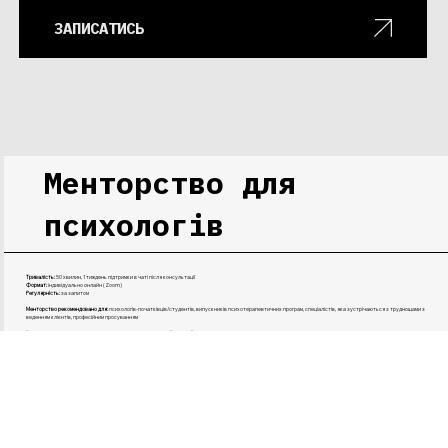
ЗАПИСАТИСЬ
Менторство для
психологів
Тривалість:
50 хвилин, 1 тиждень підтримки в чаті після консультації
Формат:
індивідуально онлайн (Zoom)
Регулярність:
за запитом
Менторство рекомендовано для:
психологів-початківців/студентів, випускників психотерапевтичних програм, спеціалістів, яка зустрічаються з труднощами з
веденням клієнтів, професійним просуванням
Результат:
відповіді на запитання, вектори розвитку особистого бренду, чіткість у професійному позиціонуванні, чіткість в розумінні спрямованості
терапевтичних методів, формування послуг, розбір складних робочих ситуацій у безпечному форматі, за потребою навчальна психологічна консультація із
зворотнім зв'язком
Послуга виключно для колег психологів/психотерапевтів